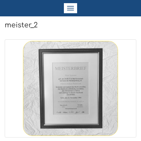
Navigation
ein-/ausblenden
meister_2