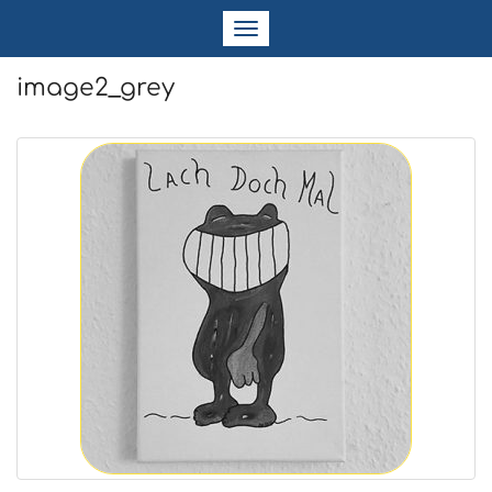
Navigation
ein-/ausblenden
image2_grey